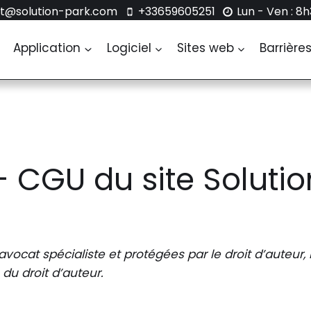
t@solution-park.com
‭+33659605251‬
Lun - Ven : 8
Application
Logiciel
Sites web
Barrière
 CGU du site Solutio
ocat spécialiste et protégées par le droit d’auteur,
du droit d’auteur.