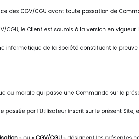
sance des CGV/CGU avant toute passation de Com
GV/CGU, le Client est soumis à la version en vigue
e informatique de la Société constituent la preuve
ue ou morale qui passe une Commande sur le présen
ssée par l’Utilisateur inscrit sur le présent Site, 
isation
» ou «
CGV/CGU
» désignent les présentes c