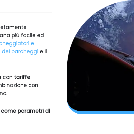
pletamente
ana più facile ed
cheggiatori e
e dei parcheggi
e il
a con
tariffe
combinazione con
no.
i come parametri di