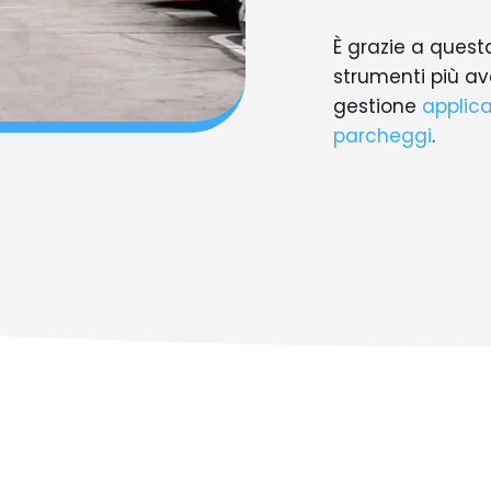
È grazie a quest
strumenti più av
gestione
applic
parcheggi
.