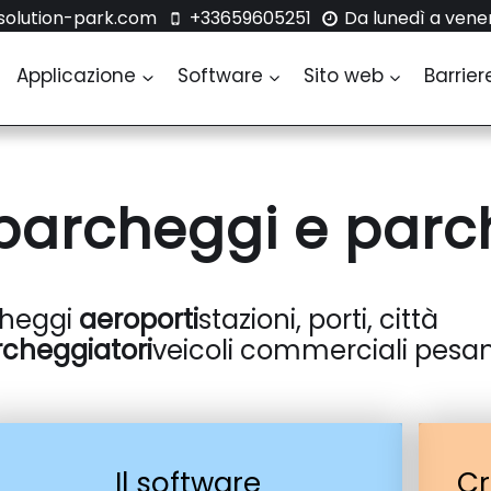
olution-park.com
+33659605251
Da lunedì a vener
Applicazione
Software
Sito web
Barrier
 parcheggi e parc
cheggi
aeroporti
stazioni, porti, città
rcheggiatori
veicoli commerciali pesanti
Il software
Cr