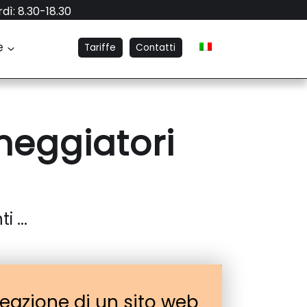
dì: 8.30-18.30
e
Tariffe
Contatti
heggiatori
 ...
eazione di un sito web